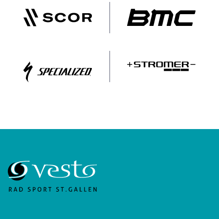
Scor MTB
BMC Switzerlan
Specialized