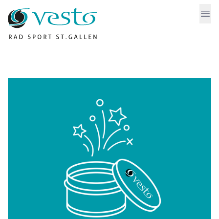
Vesto
Ope