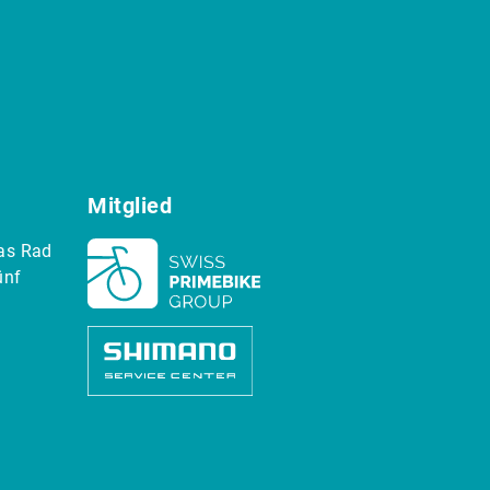
Mitglied
as Rad
ünf